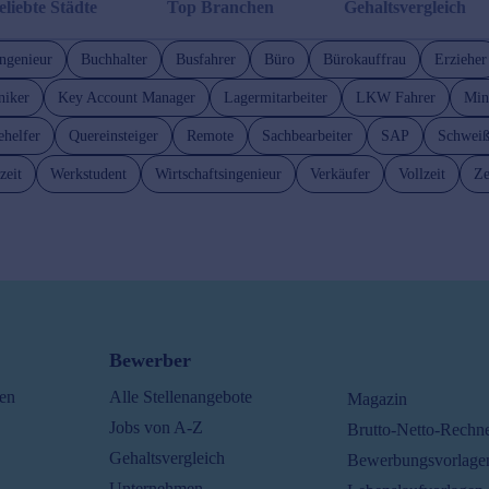
eliebte Städte
Top Branchen
Gehaltsvergleich
ngenieur
Buchhalter
Busfahrer
Büro
Bürokauffrau
Erzieher
niker
Key Account Manager
Lagermitarbeiter
LKW Fahrer
Min
ehelfer
Quereinsteiger
Remote
Sachbearbeiter
SAP
Schweiß
zeit
Werkstudent
Wirtschaftsingenieur
Verkäufer
Vollzeit
Ze
Bewerber
ten
Alle Stellenangebote
Magazin
Jobs von A-Z
Brutto-Netto-Rechn
Gehaltsvergleich
Bewerbungsvorlage
Unternehmen