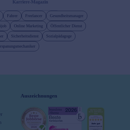
Karriere-Magazin
Fahrer
Freelancer
Gesundheitsmanager
ijob
Online Marketing
Öffentlicher Dienst
er
Sicherheitsdienst
Sozialpädagoge
rspanungsmechaniker
Auszeichnungen
er
n