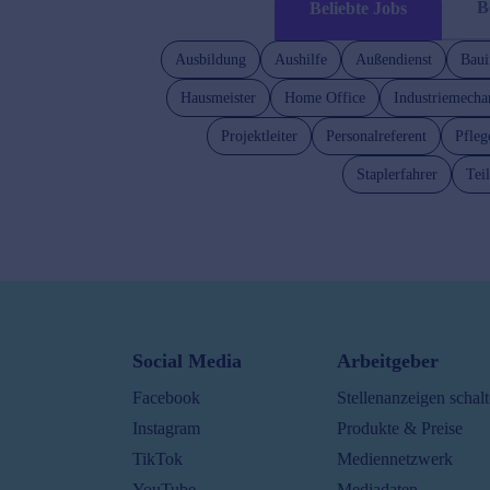
B
Beliebte Jobs
Ausbildung
Aushilfe
Außendienst
Baui
Hausmeister
Home Office
Industriemecha
Projektleiter
Personalreferent
Pfleg
Staplerfahrer
Teil
Social Media
Arbeitgeber
Facebook
Stellenanzeigen schal
Instagram
Produkte & Preise
TikTok
Mediennetzwerk
YouTube
Mediadaten