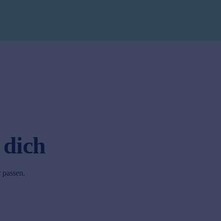
 dich
r passen.