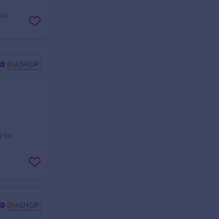
mit
) im