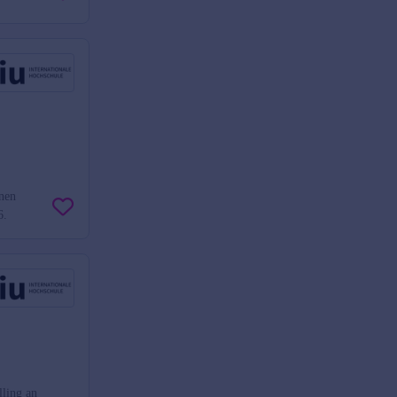
inen
6.
ling an