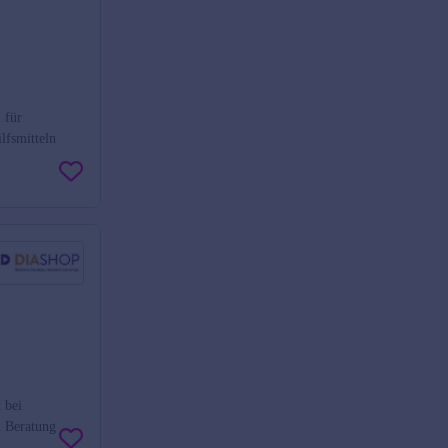
 für
lfsmitteln
 bei
h Beratung