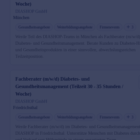
Woche)
DIASHOP GmbH
München
Gesundheitsangebote
Weiterbildungsangebote
Firmenevents
3
Werde Teil des DIASHOP-Teams in München als Fachberater (m/w/d)
Diabetes- und Gesundheitsmanagement. Berate Kunden zu Diabetes-Hi
und Gesundheitsprodukten in einer sinnvollen, abwechslungsreichen
Teilzeitposition.
Fachberater (m/w/d) Diabetes- und
Gesundheitsmanagement (Teilzeit 30 - 35 Stunden /
Woche)
DIASHOP GmbH
Friedrichsthal
Gesundheitsangebote
Weiterbildungsangebote
Firmenevents
3
Werde Fachberater (m/w/d) im Diabetes- und Gesundheitsmanagement
DIASHOP in Friedrichsthal. Unterstütze Menschen mit Diabetes durc
und Verkauf von Hilfsmitteln in einem engagierten Team.