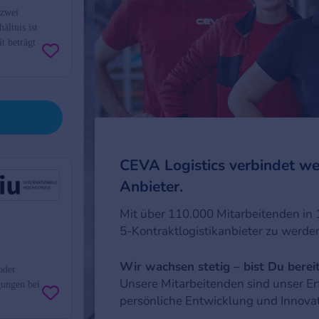
 zwei
ältnis ist
t beträgt
oder
gungen bei