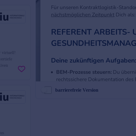
virtuell!
ertiefe
tiven
barrierefreie Version
pus