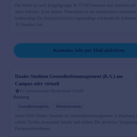
Die Stelle ist nach Entgeltgruppe 9c TVöD bewertet und zunächst auf
Jahre befristet. Eine spätere Übernahme in ein unbefristetes Arbeitsverh
beabsichtigt.Die durchschnittliche regelmäßige wöchentliche Arbeitszei
30 Stunden.Ges...
Job per Mail reminder
Kostenlos Jobs per Mail aktivieren
Duales Studium Gesundheitsmanagement (B.A.) am
Campus oder virtuell
IU Internationale Hochschule GmbH
Hamburg
Gesundheitsangebote
Mitarbeiterrabatte
Starte Dein Duales Studium im Gesundheitsmanagement in Hamburg 
online! Erlebe praxisnahe Inhalte und sichere Dir attraktive Vergünsti
Partnerunternehmen.