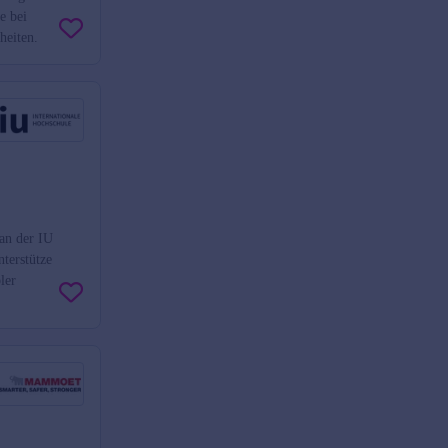
e bei
heiten.
an der IU
terstütze
ler