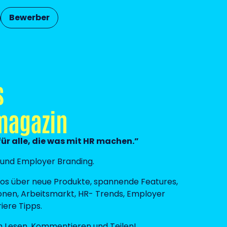
Bewerber
s
magazin
ür alle, die was mit HR machen.”
g und Employer Branding.
nfos über neue Produkte, spannende Features,
onen, Arbeitsmarkt, HR- Trends, Employer
iere Tipps.
m Lesen, Kommentieren und Teilen!