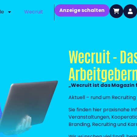
Anzeige schalten
le
Wecruit
Wecruit - Da
Arbeitgeber
„Wecruit ist das Magazin f
Aktuell – rund um Recruitin
Sie finden hier praxisnahe I
Veranstaltungen, Kooperati
Branding, Recruiting und Karr
Wir wünschen viel Spaß bei