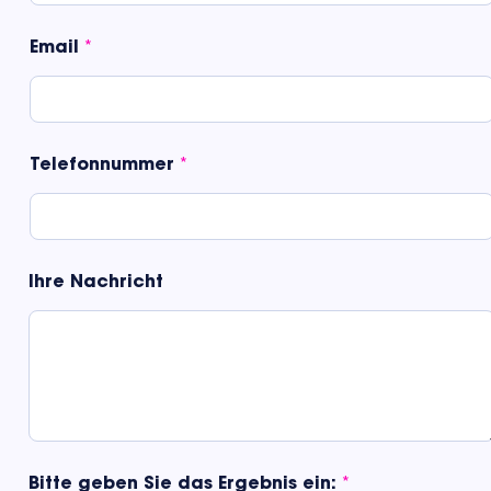
l
E
Email
*
m
a
i
l
N
a
Telefonnummer
*
c
h
n
a
m
Ihre Nachricht
e
Bitte geben Sie das Ergebnis ein:
*