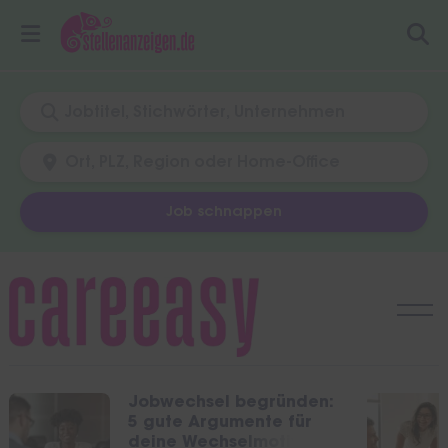
Job schnappen
Skip
to
content
Jobwechsel begründen:
5 gute Argumente für
deine Wechselmotivation