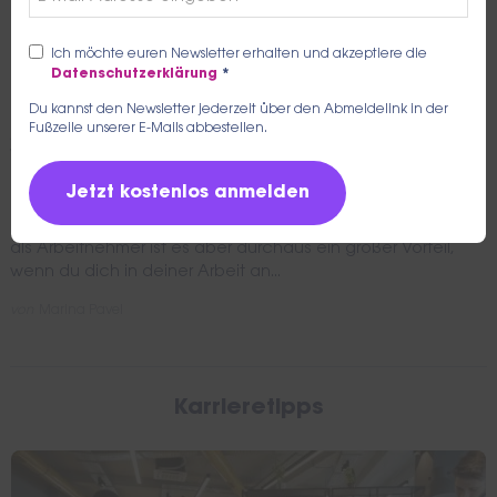
Ich möchte euren Newsletter erhalten und akzeptiere die
Datenschutzerklärung
*
Du kannst den Newsletter jederzeit über den Abmeldelink in der
Fußzeile unserer E-Mails abbestellen.
ARBEITSRECHT
Was macht ein Betriebsrat? Aufgaben,
Rechte und Pflichten
Nicht jedes Unternehmen besitzt einen Betriebsrat. Für dich
als Arbeitnehmer ist es aber durchaus ein großer Vorteil,
wenn du dich in deiner Arbeit an...
von
Marina Pavel
Karrieretipps