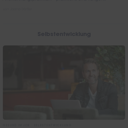
von
Joana Dörfler
Selbstentwicklung
GESUND IM JOB
SELBSTENTWICKLUNG