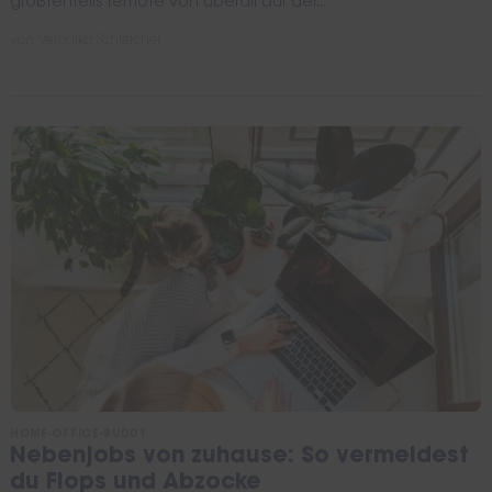
größtenteils remote von überall auf der...
von
Veronika Schleicher
HOME-OFFICE-BUDDY
Nebenjobs von zuhause: So vermeidest
du Flops und Abzocke