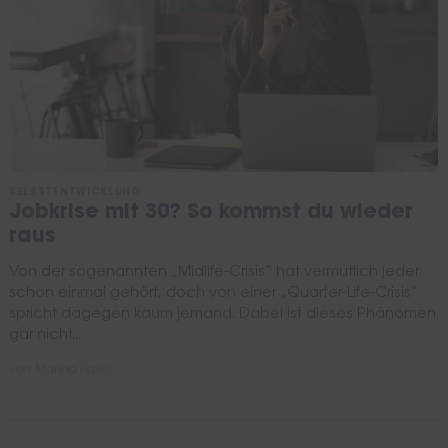
SELBSTENTWICKLUNG
Jobkrise mit 30? So kommst du wieder
raus
Von der sogenannten „Midlife-Crisis“ hat vermutlich jeder
schon einmal gehört, doch von einer „Quarter-Life-Crisis“
spricht dagegen kaum jemand. Dabei ist dieses Phänomen
gar nicht...
von
Marina Pavel