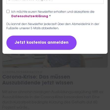
Ich möchte euren Newsletter erhalten und akzeptiere die
Datenschutzerklärung
*
Du kannst den Newsletter jederzeit über den Abmeldelink in der
Fußzeile unserer E-Mails abbestellen.
CORONA-KRISENBERATUNG
Corona-Krise: Das müssen
Auszubildende jetzt wissen
Mit einer ohnehin niedrigen Ausbildungsvergütung trifft es
Auszubildende in der Corona-Krise besonders hart. Eine
durch Kurzarbeit bedingte Kürzung des Gehalts auf 60
Prozent würde...