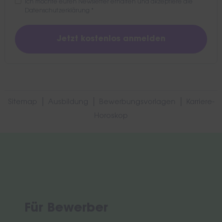
Ich möchte euren Newsletter erhalten und akzeptiere die
Datenschutzerklärung
*
|
|
|
Sitemap
Ausbildung
Bewerbungsvorlagen
Karriere-
Horoskop
Für Bewerber