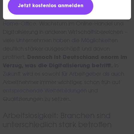
Veränderungen und gaben Aufschluss über
weitere notwendige Strukturwandelprozesse.
Home-Office,
Wachstum im Online-Handel und
Digitalisierung in anderen Wirtschaftsbereichen –
viele Unternehmen haben die Möglichkeiten
deutlich stärker ausgeschöpft und davon
profitiert.
Dennoch ist Deutschland enorm im
Verzug, was die Digitalisierung betrifft.
In
Zukunft wird es sowohl für Arbeitgeber als auch
Arbeitnehmer immer wichtiger, schon früh auf
entsprechende Weiterbildungen
und
Qualifizierungen zu setzen.
Arbeitslosigkeit: Branchen sind
unterschiedlich stark betroffen