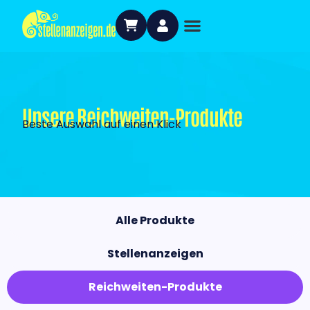
Unsere Reichweiten-Produkte
Beste Auswahl auf einen Klick
Alle Produkte
Stellenanzeigen
Reichweiten-Produkte