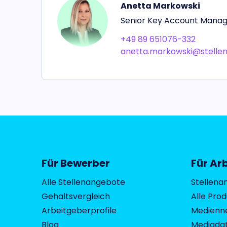
Anetta Markowski
Senior Key Account Mana
+49 89 651076-332
anetta.markowski@stellen
Für Bewerber
Für Ar
Alle Stellenangebote
Stellena
Gehaltsvergleich
Alle Pro
Arbeitgeberprofile
Medienn
Blog
Mediada