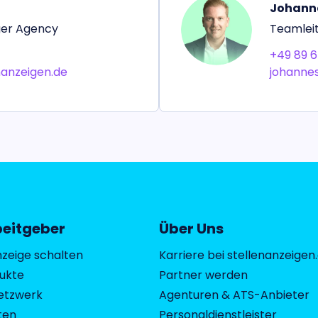
Johanne
ger Agency
Teamleit
+49 89 6
anzeigen.de
johannes
beitgeber
Über Uns
nzeige schalten
Karriere bei stellenanzeigen
dukte
Partner werden
etzwerk
Agenturen & ATS-Anbieter
ten
Personaldienstleister