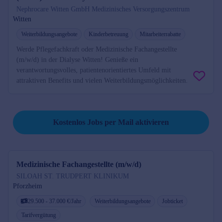
Nephrocare Witten GmbH Medizinisches Versorgungszentrum
Witten
Weiterbildungsangebote
Kinderbetreuung
Mitarbeiterrabatte
Werde Pflegefachkraft oder Medizinische Fachangestellte
(m/w/d) in der Dialyse Witten! Genieße ein
verantwortungsvolles, patientenorientiertes Umfeld mit
attraktiven Benefits und vielen Weiterbildungsmöglichkeiten.
Job per Mail reminder
Kostenlos Jobs per Mail aktivieren
Medizinische Fachangestellte (m/w/d)
SILOAH ST. TRUDPERT KLINIKUM
Pforzheim
29.500 - 37.000 €/Jahr
Weiterbildungsangebote
Jobticket
Tarifvergütung