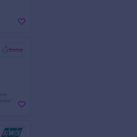
eren
nschen?