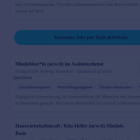
und Apothekenroutine. Flexibles Arbeitszeitmodell und übertarifliche
warten auf dich!
Job per Mail reminder
Kostenlos Jobs per Mail aktivieren
Minijobber*in (m/w/d) im Assistenzdienst
Evangelische Stiftung Alsterdorf - klaarnoord gGmbH
Quickborn
Gesundheitsangebote
Weiterbildungsangebote
Flexible Arbeitszeiten
Engagierte Unterstützung im Assistenzdienst für Menschen mit Assist
in Quickborn gesucht. Motivierte Minijobber*in (m/w/d) willkommen
Hauswirtschaftskraft / Kita-Helfer (m/w/d) Minijob-
Basis