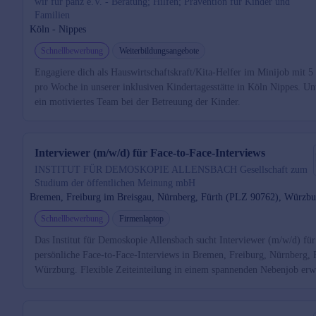
wir für pänz e.V. - Beratung; Hilfen; Prävention für Kinder und
Familien
Köln - Nippes
Schnellbewerbung
Weiterbildungsangebote
Engagiere dich als Hauswirtschaftskraft/Kita-Helfer im Minijob mit 5
pro Woche in unserer inklusiven Kindertagesstätte in Köln Nippes. Unt
ein motiviertes Team bei der Betreuung der Kinder.
Interviewer (m/w/d) für Face-to-Face-Interviews
INSTITUT FÜR DEMOSKOPIE ALLENSBACH Gesellschaft zum
Studium der öffentlichen Meinung mbH
Bremen, Freiburg im Breisgau, Nürnberg, Fürth (PLZ 90762), Würzbu
Schnellbewerbung
Firmenlaptop
Das Institut für Demoskopie Allensbach sucht Interviewer (m/w/d) für
persönliche Face-to-Face-Interviews in Bremen, Freiburg, Nürnberg, 
Würzburg. Flexible Zeiteinteilung in einem spannenden Nebenjob erwa