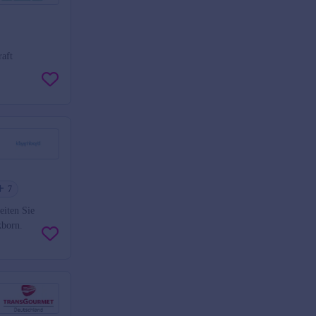
raft
7
eiten Sie
kborn.