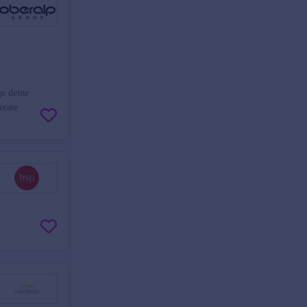
e deine
erate