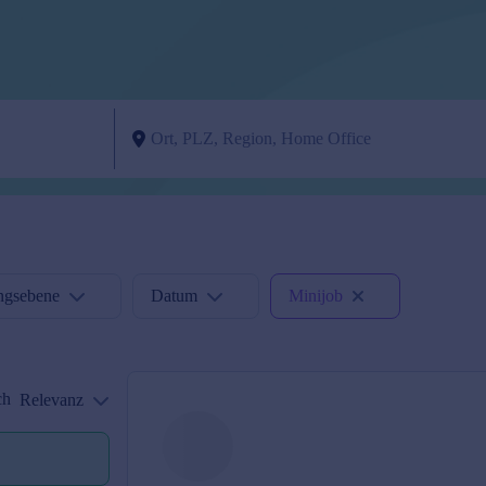
ngsebene
Datum
Minijob
ch
Relevanz