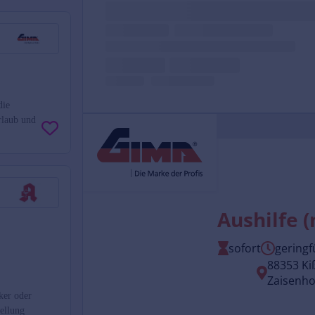
die
rlaub und
ker oder
ellung