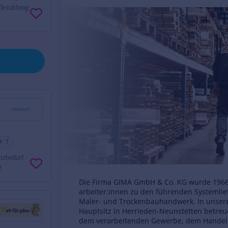
 Bezahlung
7
enzbedarf
!