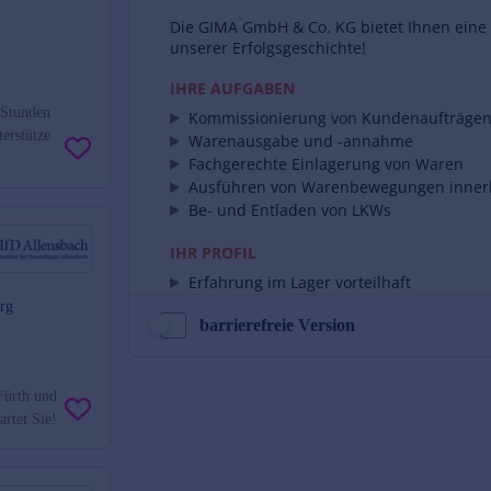
 Stunden
erstütze
rg
barrierefreie Version
Fürth und
rtet Sie!