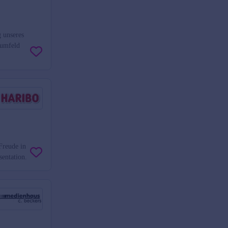
 unseres
lumfeld
Freude in
sentation.