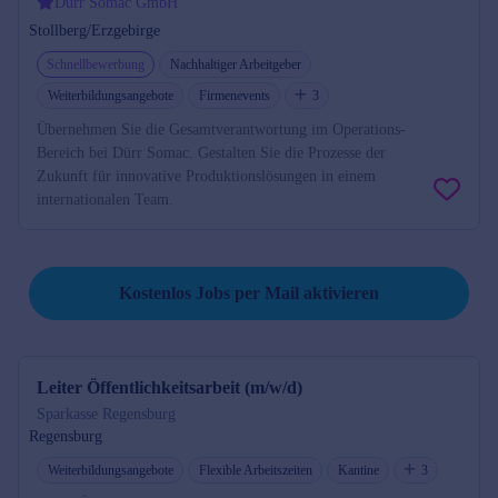
Dürr Somac GmbH
Stollberg/Erzgebirge
Schnellbewerbung
Nachhaltiger Arbeitgeber
Weiterbildungsangebote
Firmenevents
3
Übernehmen Sie die Gesamtverantwortung im Operations-
Bereich bei Dürr Somac. Gestalten Sie die Prozesse der
Zukunft für innovative Produktionslösungen in einem
internationalen Team.
Job per Mail reminder
Kostenlos Jobs per Mail aktivieren
Leiter Öffentlichkeitsarbeit (m/w/d)
Sparkasse Regensburg
Regensburg
Weiterbildungsangebote
Flexible Arbeitszeiten
Kantine
3