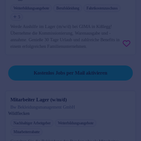
Weiterbildungsangebote
Berufskleidung
Fahrtkostenzuschuss
5
Werde Aushilfe im Lager (m/w/d) bei GIMA in Kißlegg!
Übernehme die Kommissionierung, Warenausgabe und -
annahme. Genieße 30 Tage Urlaub und zahlreiche Benefits in
einem erfolgreichen Familienunternehmen.
Job per Mail reminder
Kostenlos Jobs per Mail aktivieren
Mitarbeiter Lager (w/m/d)
Bw Bekleidungsmanagement GmbH
Wildflecken
Nachhaltiger Arbeitgeber
Weiterbildungsangebote
Mitarbeiterrabatte