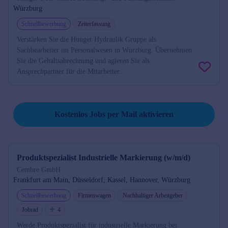
Würzburg
Schnellbewerbung
Zeiterfassung
Verstärken Sie die Hunger Hydraulik Gruppe als
Sachbearbeiter im Personalwesen in Würzburg. Übernehmen
Sie die Gehaltsabrechnung und agieren Sie als
Ansprechpartner für die Mitarbeiter.
Job per Mail reminder
Kostenlos Jobs per Mail aktivieren
Produktspezialist Industrielle Markierung (w/m/d)
Cembre GmbH
Frankfurt am Main, Düsseldorf, Kassel, Hannover, Würzburg
Schnellbewerbung
Firmenwagen
Nachhaltiger Arbeitgeber
Jobrad
4
Werde Produktspezialist für industrielle Markierung bei