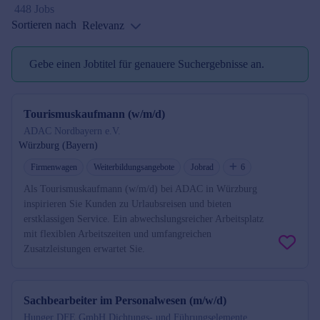
448 Jobs
Sortieren nach
Relevanz
Gebe einen Jobtitel für genauere Suchergebnisse an.
Jobtitel reminder
Tourismuskaufmann (w/m/d)
ADAC Nordbayern e.V.
Würzburg (Bayern)
Firmenwagen
Weiterbildungsangebote
Jobrad
6
Als Tourismuskaufmann (w/m/d) bei ADAC in Würzburg
inspirieren Sie Kunden zu Urlaubsreisen und bieten
erstklassigen Service. Ein abwechslungsreicher Arbeitsplatz
mit flexiblen Arbeitszeiten und umfangreichen
Zusatzleistungen erwartet Sie.
Sachbearbeiter im Personalwesen (m/w/d)
Hunger DFE GmbH Dichtungs- und Führungselemente