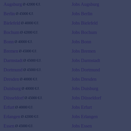
Augsburg
Jobs Augsburg
Ø
42000
€/J.
Berlin
Jobs Berlin
Ø
45000
€/J.
Bielefeld
Jobs Bielefeld
Ø
40000
€/J.
Bochum
Jobs Bochum
Ø
42000
€/J.
Bonn
Jobs Bonn
Ø
40000
€/J.
Bremen
Jobs Bremen
Ø
45000
€/J.
Darmstadt
Jobs Darmstadt
Ø
45000
€/J.
Dortmund
Jobs Dortmund
Ø
45000
€/J.
Dresden
Jobs Dresden
Ø
40000
€/J.
Duisburg
Jobs Duisburg
Ø
40000
€/J.
Düsseldorf
Jobs Düsseldorf
Ø
45000
€/J.
Erfurt
Jobs Erfurt
Ø
40000
€/J.
Erlangen
Jobs Erlangen
Ø
42000
€/J.
Essen
Jobs Essen
Ø
45000
€/J.