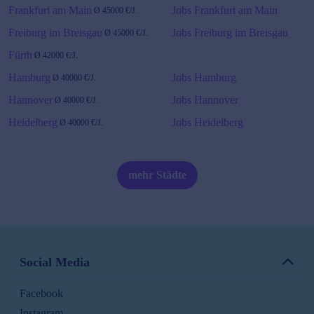
Frankfurt am Main
Jobs Frankfurt am Main
Ø
45000
€/J.
Freiburg im Breisgau
Jobs Freiburg im Breisgau
Ø
45000
€/J.
Fürth
Ø
42000
€/J.
Hamburg
Jobs Hamburg
Ø
40000
€/J.
Hannover
Jobs Hannover
Ø
40000
€/J.
Heidelberg
Jobs Heidelberg
Ø
40000
€/J.
Karlsruhe
Ø
45000
€/J.
Jobs Karlsruhe
mehr Städte
Kiel
Ø
40000
€/J.
Jobs Kiel
Köln
Ø
41000
€/J.
Jobs Köln
Social Media
Leipzig
Ø
42000
€/J.
Facebook
Jobs Leipzig
Instagram