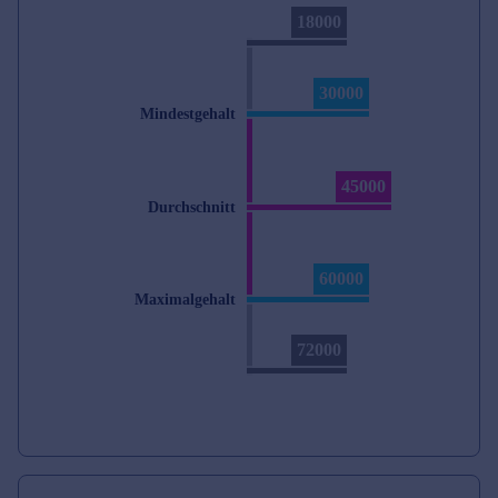
18000
30000
Mindestgehalt
45000
Durchschnitt
60000
Maximalgehalt
72000