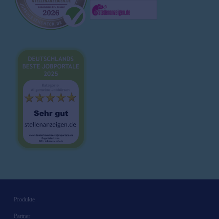
Potsdam
Ø
40000
€/J.
Brutto-Netto-Rechner
Jobs Potsdam
Bewerbungsvorlagen
Regensburg
Ø
42000
€/J.
Lebenslauf
Jobs Regensburg
Karrieretipps
Saarbrücken
Ø
40000
€/J.
Jobs Saarbrücken
Schwerin
Ø
42000
€/J.
Jobs Schwerin
Stuttgart
Ø
40000
€/J.
Jobs Stuttgart
Ulm
Ø
45000
€/J.
Jobs Ulm
Wiesbaden
Ø
42000
€/J.
Produkte
Jobs Wiesbaden
Partner