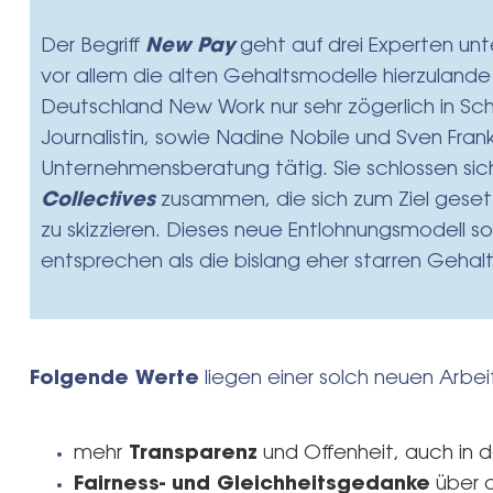
Der Begriff
New Pay
geht auf drei Experten unt
vor allem die alten Gehaltsmodelle hierzulande
Search
Deutschland New Work nur sehr zögerlich in Sc
for:
Journalistin, sowie Nadine Nobile und Sven Frank
Unternehmensberatung tätig. Sie schlossen sic
Collectives
zusammen, die sich zum Ziel gesetz
zu skizzieren. Dieses neue Entlohnungsmodell sol
entsprechen als die bislang eher starren Gehal
Folgende Werte
liegen einer solch neuen Arbe
mehr
Transparenz
und Offenheit, auch in 
Fairness- und Gleichheitsgedanke
über a