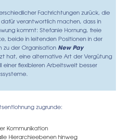
erschiedlicher Fachrichtungen zurück, die
 dafür verantwortlich machen, dass in
hwung kommt: Stefanie Hornung, freie
e, beide in leitenden Positionen in der
h zu der Organisation
New Pay
t hat, eine alternative Art der Vergütung
l einer flexibleren Arbeitswelt besser
tssysteme.
itsentlohnung zugrunde:
der Kommunikation
lle Hierarchieebenen hinweg