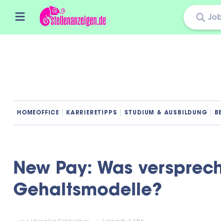
Skip
to
content
HOMEOFFICE
KARRIERETIPPS
STUDIUM & AUSBILDUNG
B
New Pay: Was versprec
Gehaltsmodelle?