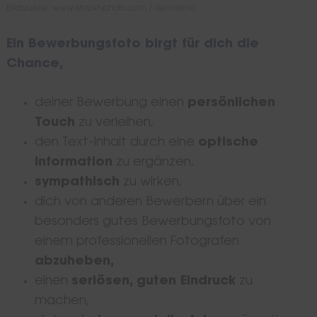
Bildquelle: www.istockhphoto.com / demaerre
Ein Bewerbungsfoto birgt für dich die
Chance,
deiner Bewerbung einen
persönlichen
Touch
zu verleihen,
den Text-Inhalt durch eine
optische
Information
zu ergänzen,
sympathisch
zu wirken,
dich von anderen Bewerbern über ein
besonders gutes Bewerbungsfoto von
einem professionellen Fotografen
abzuheben,
Search
einen
seriösen, guten Eindruck
zu
for:
machen,