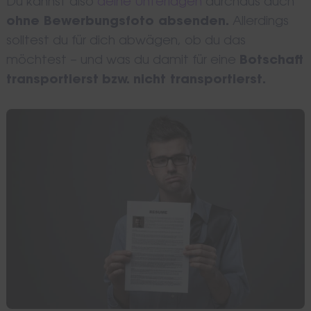
Du kannst also
deine Unterlagen
durchaus auch
ohne Bewerbungsfoto absenden.
Allerdings
solltest du für dich abwägen, ob du das
möchtest – und was du damit für eine
Botschaft
transportierst
bzw. nicht transportierst.