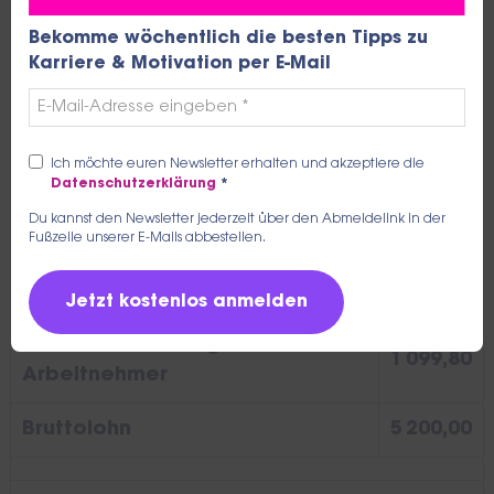
Bekomme wöchentlich die besten Tipps zu
Karriere & Motivation per E-Mail
9,300% Rentenversicherung
483,60
1,300% Arbeitslosenversicherung
67,60
Ich möchte euren Newsletter erhalten und akzeptiere die
7,300% Krankenversicherung
379,60
Datenschutzerklärung
*
Du kannst den Newsletter jederzeit über den Abmeldelink in der
1,450% KV Zusatzbeitrag
75,40
Fußzeile unserer E-Mails abbestellen.
1,800% Pflegeversicherung
93,60
Sozialversicherung
1 099,80
Arbeitnehmer
Bruttolohn
5 200,00