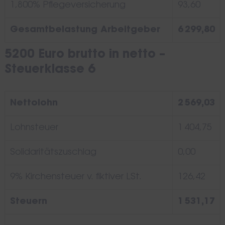
1,800% Pflegeversicherung
93,60
Gesamtbelastung Arbeitgeber
6 299,80
5200 Euro brutto in netto –
Steuerklasse 6
Nettolohn
2 569,03
Lohnsteuer
1 404,75
Solidaritätszuschlag
0,00
9% Kirchensteuer v. fiktiver LSt.
126,42
Steuern
1 531,17