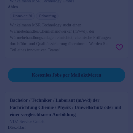
Winkelmann MSR Technology GmbH
Ahlen
Urlaub >= 30
Onboarding
Winkelmann MSR Technology sucht einen
Wärmebehandler/Chemiehandwerker (m/w/d), der
Wärmebehandlungsanlagen einrichtet, chemische Prüfungen
durchführt und Qualitätssicherung übernimmt. Werden Sie
Teil eines innovativen Teams!
Job per Mail reminder
Kostenlos Jobs per Mail aktivieren
Bachelor / Techniker / Laborant (m/w/d) der
Fachrichtung Chemie / Physik / Umweltschutz oder mit
einer vergleichbaren Ausbildung
VDZ Service GmbH
Düsseldorf