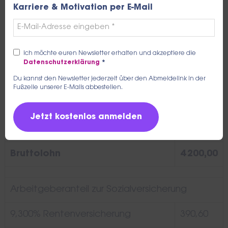
Karriere & Motivation per E-Mail
1,300% Arbeitslosenversicherung
54,60
7,300% Krankenversicherung
306,60
Ich möchte euren Newsletter erhalten und akzeptiere die
Datenschutzerklärung
*
1,450% KV Zusatzbeitrag
60,90
Du kannst den Newsletter jederzeit über den Abmeldelink in der
Fußzeile unserer E-Mails abbestellen.
2,300% Pflegeversicherung
96,60
Sozialversicherung
909,30
Arbeitnehmer
Bruttolohn
4 200,00
Arbeitgeberanteil zur Sozialversicherung
9,300% Rentenversicherung
390,60