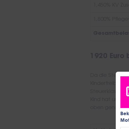
1,450% KV Zus
1,800% Pflege
Search
for:
Gesamtbelas
1920 Euro b
Da die Steuerkl
Kinderfreibetr
Steuerklasse vo
Kind hat und al
oben genannte
Bek
Mot