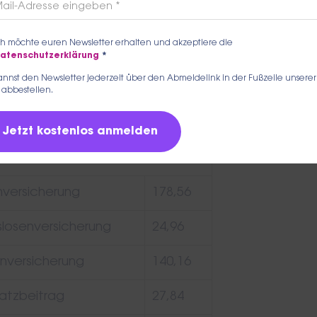
1 505,92
8,00
ch möchte euren Newsletter erhalten und akzeptiere die
atenschutzerklärung
*
schlag
0,00
nnst den Newsletter jederzeit über den Abmeldelink in der Fußzeile unserer
 abbestellen.
r v. fiktiver LSt.
0,00
8,00
versicherung
178,56
slosenversicherung
24,96
nversicherung
140,16
atzbeitrag
27,84