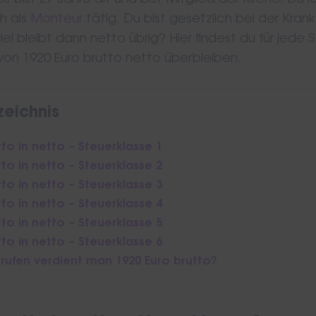
r, bist 27 Jahre alt und bist Mitglied der Kirche. Du l
ch als
Monteur
tätig. Du bist gesetzlich bei der Kra
iel bleibt dann netto übrig? Hier findest du für jede 
 von 1920 Euro brutto netto überbleiben.
zeichnis
tto in netto – Steuerklasse 1
tto in netto – Steuerklasse 2
tto in netto – Steuerklasse 3
tto in netto – Steuerklasse 4
tto in netto – Steuerklasse 5
tto in netto – Steuerklasse 6
rufen verdient man 1920 Euro brutto?