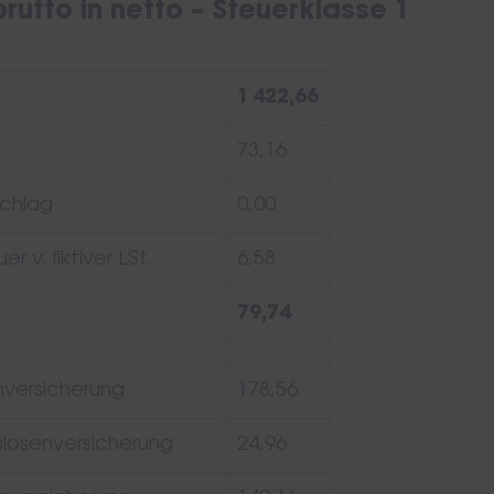
rutto in netto – Steuerklasse 1
1 422,66
73,16
schlag
0,00
r v. fiktiver LSt.
6,58
79,74
versicherung
178,56
slosenversicherung
24,96