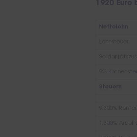
1920 Euro b
Nettolohn
Lohnsteuer
Solidaritätszu
9% Kirchensteue
Steuern
9,300% Renten
1,300% Arbeit