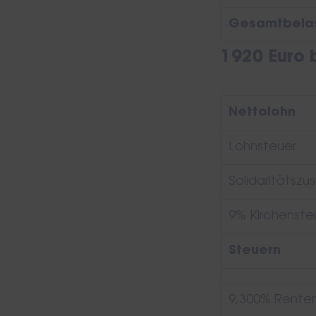
Gesamtbelas
1920 Euro b
Nettolohn
Lohnsteuer
Solidaritätszu
9% Kirchensteue
Steuern
9,300% Renten