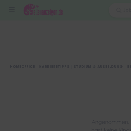
Skip
to
content
HOMEOFFICE
KARRIERETIPPS
STUDIUM & AUSBILDUNG
B
Angenommen, du