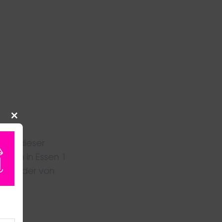
CLOSE
THIS
in
MODULE
ung dieser
erson in Essen 1
rd wieder von