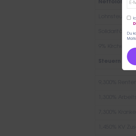
Nettolohn
Lohnsteuer
I
D
Solidaritätszu
Du ka
Mails
9% Kirchensteue
Steuern
9,300% Renten
1,300% Arbeit
7,300% Kranke
1,450% KV Zus