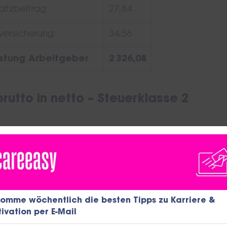
atzbeitrag
27,84
versicherung
34,56
tung Arbeitgeber
2 326,08
rutto in netto – Steuerklasse 2
asse 2 Alleinerziehenden vorbehalten ist muss dort e
ag gewählt werden. Wir gehen daher bei der Berechn
n einem Kinderfreibetrag von 1,0 aus und dass die P
leinerziehend ist. Bei den weiteren Berechnungen wi
n Parametern ausgegangen.
omme wöchentlich die besten Tipps zu Karriere &
ivation per E-Mail