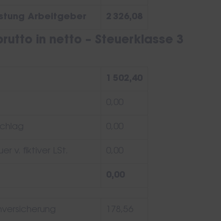
tung Arbeitgeber
2 326,08
rutto in netto – Steuerklasse 3
1 502,40
0,00
schlag
0,00
r v. fiktiver LSt.
0,00
0,00
versicherung
178,56