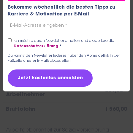
Bekomme wöchentlich die besten Tipps zu
9,300% Rentenversicherung
145,08
Karriere & Motivation per E-Mail
1,300% Arbeitslosenversicherung
20,28
Ich möchte euren Newsletter erhalten und akzeptiere die
7,300% Krankenversicherung
113,88
Datenschutzerklärung
*
Du kannst den Newsletter jederzeit über den Abmeldelink in der
1,450% KV Zusatzbeitrag
22,62
Fußzeile unserer E-Mails abbestellen.
2,400% Pflegeversicherung
37,44
Sozialversicherung
339,30
Arbeitnehmer
Bruttolohn
1 560,00
Arbeitgeberanteil zur Sozialversicherung