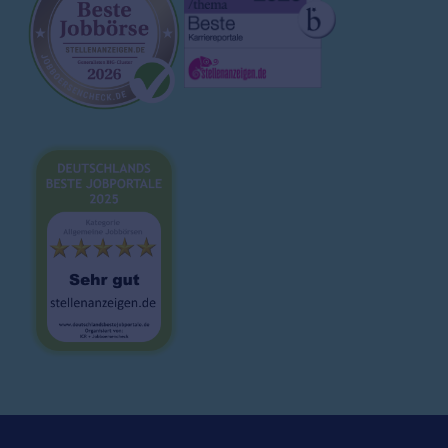
Ausbildung
Magazin
Brutto-Netto-Rechner
Bewerbungsvorlagen
Lebenslauf
Karrieretipps