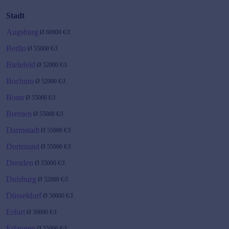
Stadt
Augsburg
Ø
60000
€/J.
Berlin
Ø
55000
€/J.
Bielefeld
Ø
52000
€/J.
Bochum
Ø
52000
€/J.
Bonn
Ø
55000
€/J.
Bremen
Ø
55000
€/J.
Darmstadt
Ø
55000
€/J.
Dortmund
Ø
55000
€/J.
Dresden
Ø
55000
€/J.
Duisburg
Ø
52000
€/J.
Düsseldorf
Ø
50000
€/J.
Erfurt
Ø
50000
€/J.
Erlangen
Ø
55000
€/J.