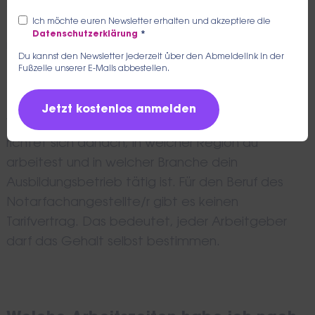
deiner Berufserfahrung, dem Arbeitsort und der
Ich möchte euren Newsletter erhalten und akzeptiere die
Branche. Als
Notarfachangestellte/r
kannst du
Datenschutzerklärung
*
mit einem
durchschnittlich 2.800 Euro brutto
Du kannst den Newsletter jederzeit über den Abmeldelink in der
monatlich
rechnen. Das Einstiegsgehalt liegt bei
Fußzeile unserer E-Mails abbestellen.
2.100€.
Wie viel du während deiner Ausbildung verdienst,
richtet sich danach, in welcher Region du
arbeitest und in welcher Branche dein
Ausbildungsbetrieb tätig ist. Für den Beruf des
Notarfachangestellte/r gibt es keinen
Tarifvertrag. Das bedeutet, jeder Arbeitgeber
darf das Gehalt selbst bestimmen.