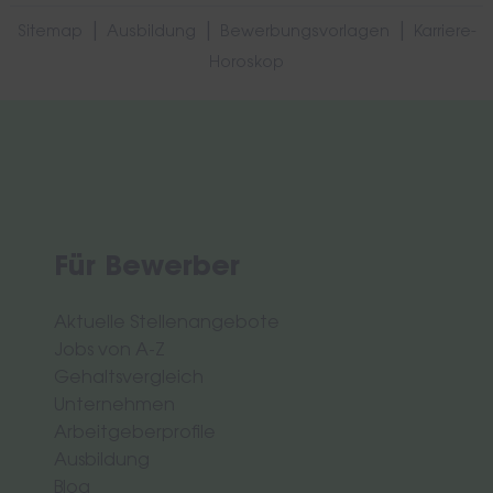
|
|
|
Sitemap
Ausbildung
Bewerbungsvorlagen
Karriere-
Horoskop
Für Bewerber
Aktuelle Stellenangebote
Jobs von A-Z
Gehaltsvergleich
Unternehmen
Arbeitgeberprofile
Ausbildung
Blog