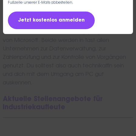
Fußzeile unserer E-Mails abbestellen.
Hause fühlen und auch das aktuelle Geschehen
in der Wirtschaft solltest du regelmäßig verfolgen.
Wichtig sind das Tabellenkalkulationsprogramm
Excel und das Textverarbeitungsprogramm Word
von Microsoft. Beide werden in fast allen
Unternehmen zur Datenverwaltung, zur
Zahlenprüfung und zur Kontrolle von Vorgängen
genutzt. Du solltest also auch technikaffin sein
und dich mit dem Umgang am PC gut
auskennen.
Aktuelle Stellenangebote für
Industriekaufleute