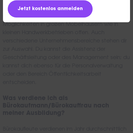
großen Firmen oder in kleinen und
überschaubaren Betrieben bewerben. Dir stehen
Möglichkeiten in großen Möbelhäusern wie in
kleinen Handwerkbetrieben offen. Auch
verschiedene Unternehmensbereiche stehen dir
zur Auswahl. Du kannst die Assistenz der
Geschäftsleitung oder des Management sein; du
kannst dich ebenso für die Personalverwaltung
oder den Bereich Öffentlichkeitsarbeit
entscheiden.
Was verdiene ich als
Bürokaufmann/Bürokauffrau nach
meiner Ausbildung?
Bürokaufleute verdienen im Jahr durchschnittlich