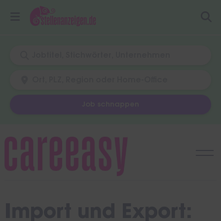
Job schnappen
Skip
to
content
Import und Export: