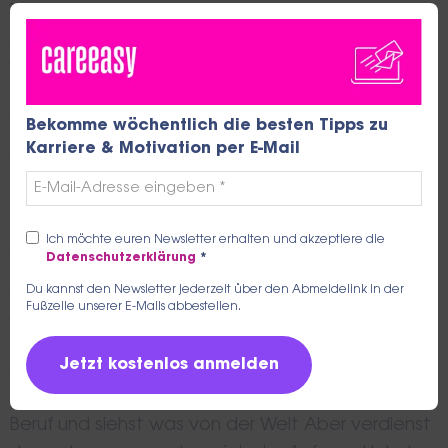
THIS
Mit einer Ausbildung zum Betriebswirt/in
MO
Außenhandel hast du die Wahl und dir stehen
viele Beschäftigungsmöglichkeiten offen.
Schau
dich gleich mal auf stellenanzeigen.de um
,
welche Unternehmen gerade Betriebswirte im
Bekomme wöchentlich die besten Tipps zu
Karriere & Motivation per E-Mail
Außenhandel suchen.
Ich möchte euren Newsletter erhalten und akzeptiere die
Was verdiene ich als Betriebswirt/in
Datenschutzerklärung
*
Außenhandel nach meiner
Du kannst den Newsletter jederzeit über den Abmeldelink in der
Fußzeile unserer E-Mails abbestellen.
Ausbildung?
Als Betriebswirt oder Betriebswirtin im
Außenhandel hast du einen abwechslungsreichen
Beruf und siehst was von der Welt Aber verdienst