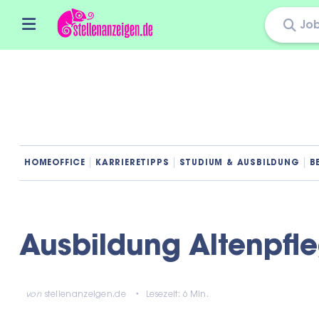
Skip
to
content
HOMEOFFICE
KARRIERETIPPS
STUDIUM & AUSBILDUNG
B
Ausbildung Altenpfl
von
stellenanzeigen.de
Lesezeit: 6 Min.