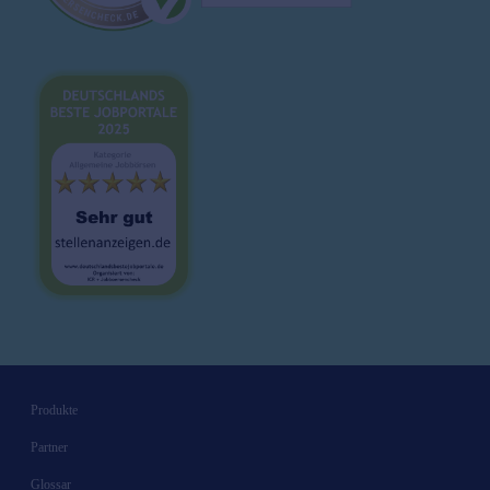
Bewerbungsvorlagen
Würzburg
Ø
65000
€/J.
Lebenslauf
Karrieretipps
Produkte
Partner
Glossar