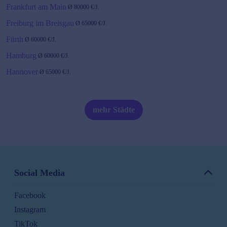
Frankfurt am Main
Ø
80000
€/J.
Freiburg im Breisgau
Ø
65000
€/J.
Fürth
Ø
60000
€/J.
Hamburg
Ø
60000
€/J.
Hannover
Ø
65000
€/J.
Heidelberg
Ø
80000
€/J.
Karlsruhe
Ø
65000
€/J.
mehr Städte
Kiel
Ø
60000
€/J.
Köln
Ø
60000
€/J.
Leipzig
Ø
60000
€/J.
Social Media
Magdeburg
Ø
52000
€/J.
Facebook
Mainz
Instagram
Ø
60000
€/J.
TikTok