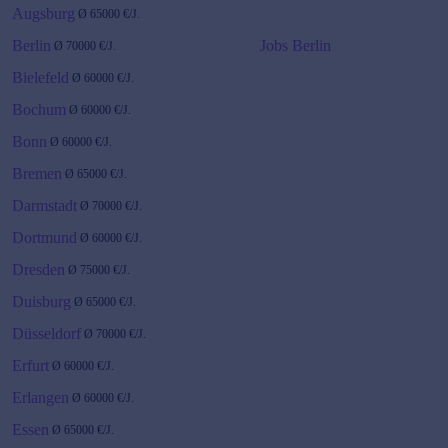
Augsburg
Ø
65000
€/J.
Berlin
Jobs Berlin
Ø
70000
€/J.
Bielefeld
Ø
60000
€/J.
Bochum
Ø
60000
€/J.
Bonn
Ø
60000
€/J.
Bremen
Ø
65000
€/J.
Darmstadt
Ø
70000
€/J.
Dortmund
Ø
60000
€/J.
Dresden
Ø
75000
€/J.
Duisburg
Ø
65000
€/J.
Düsseldorf
Ø
70000
€/J.
Erfurt
Ø
60000
€/J.
Erlangen
Ø
60000
€/J.
Essen
Ø
65000
€/J.