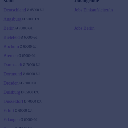
Stadt
Jobangebote
Deutschland
Jobs Einkaufsleiter/in
Ø
65000
€/J.
Augsburg
Ø
65000
€/J.
Berlin
Jobs Berlin
Ø
70000
€/J.
Bielefeld
Ø
60000
€/J.
Bochum
Ø
60000
€/J.
Bremen
Ø
65000
€/J.
Darmstadt
Ø
70000
€/J.
Dortmund
Ø
60000
€/J.
Dresden
Ø
75000
€/J.
Duisburg
Ø
65000
€/J.
Düsseldorf
Ø
70000
€/J.
Erfurt
Ø
60000
€/J.
Erlangen
Ø
60000
€/J.