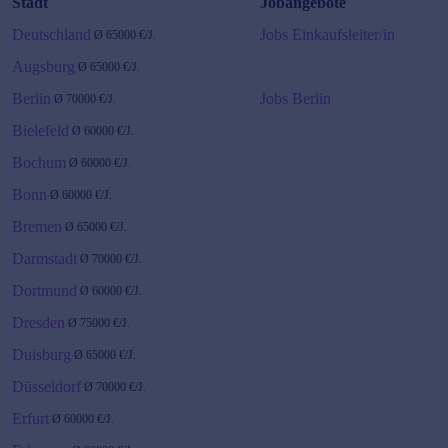
Stadt
Jobangebote
Deutschland
Jobs Einkaufsleiter/in
Ø
65000
€/J.
Augsburg
Ø
65000
€/J.
Berlin
Jobs Berlin
Ø
70000
€/J.
Bielefeld
Ø
60000
€/J.
Bochum
Ø
60000
€/J.
Bonn
Ø
60000
€/J.
Bremen
Ø
65000
€/J.
Darmstadt
Ø
70000
€/J.
Dortmund
Ø
60000
€/J.
Dresden
Ø
75000
€/J.
Duisburg
Ø
65000
€/J.
Düsseldorf
Ø
70000
€/J.
Erfurt
Ø
60000
€/J.