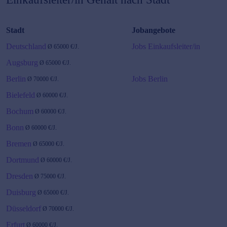
Stadt
Jobangebote
Deutschland
Jobs Einkaufsleiter/in
Ø
65000
€/J.
Augsburg
Ø
65000
€/J.
Berlin
Jobs Berlin
Ø
70000
€/J.
Bielefeld
Ø
60000
€/J.
Bochum
Ø
60000
€/J.
Bonn
Ø
60000
€/J.
Bremen
Ø
65000
€/J.
Dortmund
Ø
60000
€/J.
Dresden
Ø
75000
€/J.
Duisburg
Ø
65000
€/J.
Düsseldorf
Ø
70000
€/J.
Erfurt
Ø
60000
€/J.