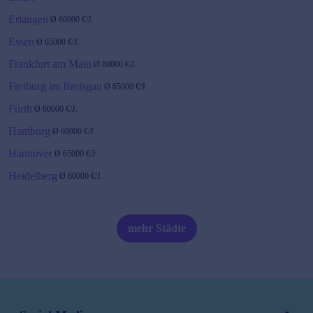
Erlangen
Ø
60000
€/J.
Essen
Ø
65000
€/J.
Frankfurt am Main
Ø
80000
€/J.
Freiburg im Breisgau
Ø
65000
€/J.
Fürth
Ø
60000
€/J.
Hamburg
Ø
60000
€/J.
Hannover
Ø
65000
€/J.
Heidelberg
Ø
80000
€/J.
Karlsruhe
Ø
65000
€/J.
Kiel
Ø
60000
€/J.
mehr Städte
Köln
Ø
60000
€/J.
Leipzig
Ø
60000
€/J.
Magdeburg
Ø
52000
€/J.