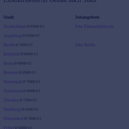
Stadt
Jobangebote
Deutschland
Jobs Einkaufsleiter/in
Ø
65000
€/J.
Augsburg
Ø
65000
€/J.
Berlin
Jobs Berlin
Ø
70000
€/J.
Bielefeld
Ø
60000
€/J.
Bonn
Ø
60000
€/J.
Bremen
Ø
65000
€/J.
Darmstadt
Ø
70000
€/J.
Dortmund
Ø
60000
€/J.
Dresden
Ø
75000
€/J.
Duisburg
Ø
65000
€/J.
Düsseldorf
Ø
70000
€/J.
Erfurt
Ø
60000
€/J.