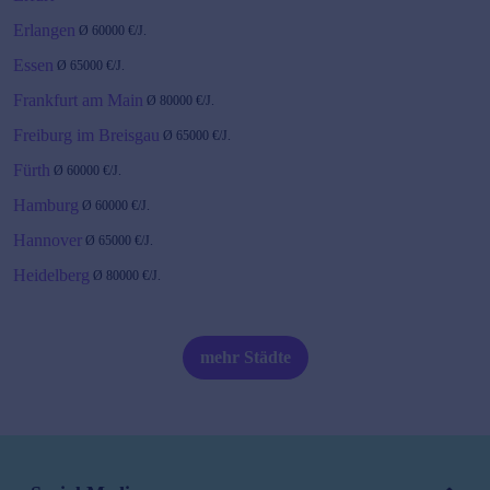
Erlangen
Ø
60000
€/J.
Essen
Ø
65000
€/J.
Frankfurt am Main
Ø
80000
€/J.
Freiburg im Breisgau
Ø
65000
€/J.
Fürth
Ø
60000
€/J.
Hamburg
Ø
60000
€/J.
Hannover
Ø
65000
€/J.
Heidelberg
Ø
80000
€/J.
Karlsruhe
Ø
65000
€/J.
Kiel
Ø
60000
€/J.
mehr Städte
Köln
Ø
60000
€/J.
Leipzig
Ø
60000
€/J.
Magdeburg
Ø
52000
€/J.