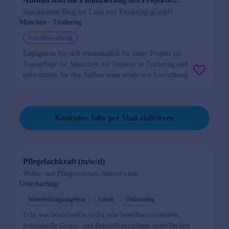
„Tagespflege für Menschen mit Demenz“
Sozialstation Berg am Laim und Trudering gGmbH
München - Trudering
Schnellbewerbung
Engagieren Sie sich ehrenamtlich für unser Projekt zur
Tagespflege für Menschen mit Demenz in Trudering und
unterstützen Sie den Aufbau einer modernen Einrichtung.
Job per Mail reminder
Kostenlos Jobs per Mail aktivieren
Pflegefachkraft (m/w/d)
Wohn- und Pflegezentrum Stumpfwiese
Unterhaching
Weiterbildungsangebote
Jobrad
Onboarding
Echt was bewirkenDu stellst eine bewohnerorientierte,
individuelle Grund- und Behandlungspflege sicherDu bist