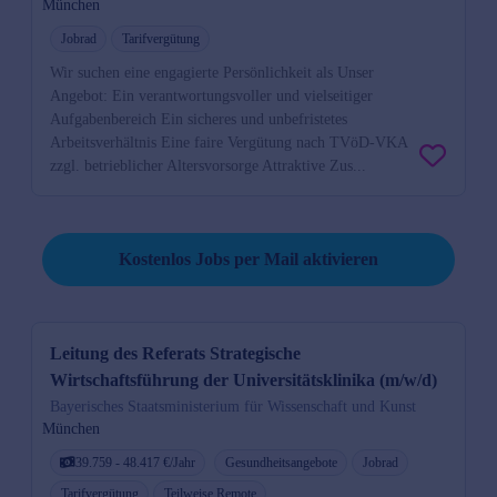
München
Jobrad
Tarifvergütung
Wir suchen eine engagierte Persönlichkeit als Unser
Angebot: Ein verantwortungsvoller und vielseitiger
Aufgabenbereich Ein sicheres und unbefristetes
Arbeitsverhältnis Eine faire Vergütung nach TVöD-VKA
zzgl. betrieblicher Altersvorsorge Attraktive Zus...
Job per Mail reminder
Kostenlos Jobs per Mail aktivieren
Leitung des Referats Strategische
Wirtschaftsführung der Universitätsklinika (m/w/d)
Bayerisches Staatsministerium für Wissenschaft und Kunst
München
39.759 - 48.417 €/Jahr
Gesundheitsangebote
Jobrad
Tarifvergütung
Teilweise Remote