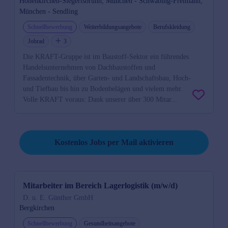
Höhenkirchen-Siegertsbrunn, München - Schwabing-Freimann,
München - Sendling
Schnellbewerbung
Weiterbildungsangebote
Berufskleidung
Jobrad
3
Die KRAFT-Gruppe ist im Baustoff-Sektor ein führendes
Handelsunternehmen von Dachbaustoffen und
Fassadentechnik, über Garten- und Landschaftsbau, Hoch-
und Tiefbau bis hin zu Bodenbelägen und vielem mehr.
Volle KRAFT voraus: Dank unserer über 300 Mitar...
Job per Mail reminder
Kostenlos Jobs per Mail aktivieren
Mitarbeiter im Bereich Lagerlogistik (m/w/d)
D. u. E. Günther GmbH
Bergkirchen
Schnellbewerbung
Gesundheitsangebote