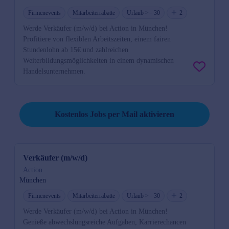
Firmenevents
Mitarbeiterrabatte
Urlaub >= 30
2
Werde Verkäufer (m/w/d) bei Action in München!
Profitiere von flexiblen Arbeitszeiten, einem fairen
Stundenlohn ab 15€ und zahlreichen
Weiterbildungsmöglichkeiten in einem dynamischen
Handelsunternehmen.
Job per Mail reminder
Kostenlos Jobs per Mail aktivieren
Verkäufer (m/w/d)
Action
München
Firmenevents
Mitarbeiterrabatte
Urlaub >= 30
2
Werde Verkäufer (m/w/d) bei Action in München!
Genieße abwechslungsreiche Aufgaben, Karrierechancen