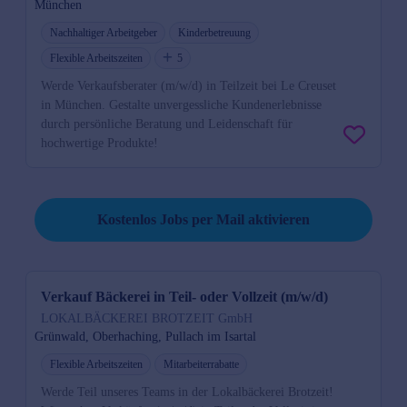
München
Nachhaltiger Arbeitgeber
Kinderbetreuung
Flexible Arbeitszeiten
5
Werde Verkaufsberater (m/w/d) in Teilzeit bei Le Creuset
in München. Gestalte unvergessliche Kundenerlebnisse
durch persönliche Beratung und Leidenschaft für
hochwertige Produkte!
Job per Mail reminder
Kostenlos Jobs per Mail aktivieren
Verkauf Bäckerei in Teil- oder Vollzeit (m/w/d)
LOKALBÄCKEREI BROTZEIT GmbH
Grünwald, Oberhaching, Pullach im Isartal
Flexible Arbeitszeiten
Mitarbeiterrabatte
Werde Teil unseres Teams in der Lokalbäckerei Brotzeit!