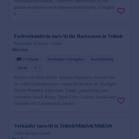
Sanitätshausprodukten. Außerdem übernimmst du das
präzise Anmessen von Kompressionsstrümpfen, Einlagen
u...
Fachverkäufer/in (m/w/d) für Backwaren in Teilzeit
Backstube Wünsche GmbH
München
15 €/Stunde
Nachhaltiger Arbeitgeber
Berufskleidung
Jobrad
7
Service mit Wow-Effekt: Kunden begeistern, beraten und
für echte Genussmomente sorgen.Backwaren im Spotlight:
Frische Produkte zubereiten, kreativ präsentieren und
verkaufen.Snack &amp; Drink Love: Leckere Snacks und
Getränke mit Leidenschaft zuberei...
Verkäufer (m/w/d) in Teilzeit/MiniJob/MidiJob
Little Bavaria GmbH