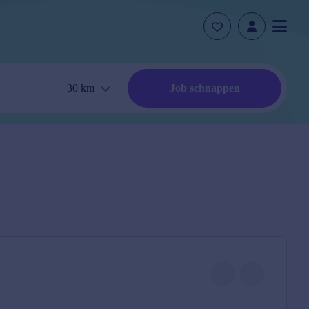
30
km
Job schnappen