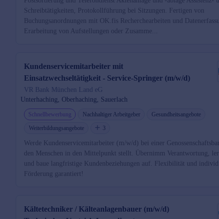
Postsortierung und Telefondienst Aktenanlage und -ablage Assistenz- 
Schreibtätigkeiten, Protokollführung bei Sitzungen. Fertigen von
Buchungsanordnungen mit OK.fis Recherchearbeiten und Datenerfass
Erarbeitung von Aufstellungen oder Zusamme...
Kundenservicemitarbeiter mit
Einsatzwechseltätigkeit - Service-Springer (m/w/d)
VR Bank München Land eG
Unterhaching, Oberhaching, Sauerlach
Schnellbewerbung
Nachhaltiger Arbeitgeber
Gesundheitsangebote
Weiterbildungsangebote
3
Werde Kundenservicemitarbeiter (m/w/d) bei einer Genossenschaftsba
den Menschen in den Mittelpunkt stellt. Übernimm Verantwortung, le
und baue langfristige Kundenbeziehungen auf. Flexibilität und individ
Förderung garantiert!
Kältetechniker / Kälteanlagenbauer (m/w/d)