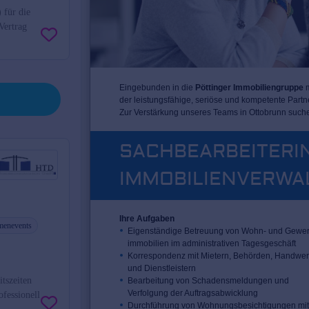
 für die
Vertrag
menevents
itszeiten
fessionell