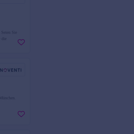
 Seien Sie
 die
 München.