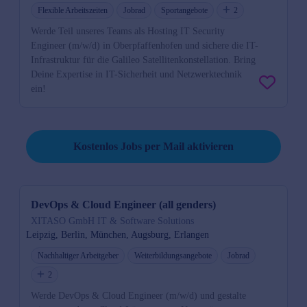
Flexible Arbeitszeiten
Jobrad
Sportangebote
2
Werde Teil unseres Teams als Hosting IT Security
Engineer (m/w/d) in Oberpfaffenhofen und sichere die IT-
Infrastruktur für die Galileo Satellitenkonstellation. Bring
Deine Expertise in IT-Sicherheit und Netzwerktechnik
ein!
Job per Mail reminder
Kostenlos Jobs per Mail aktivieren
DevOps & Cloud Engineer (all genders)
XITASO GmbH IT & Software Solutions
Leipzig, Berlin, München, Augsburg, Erlangen
Nachhaltiger Arbeitgeber
Weiterbildungsangebote
Jobrad
2
Werde DevOps & Cloud Engineer (m/w/d) und gestalte