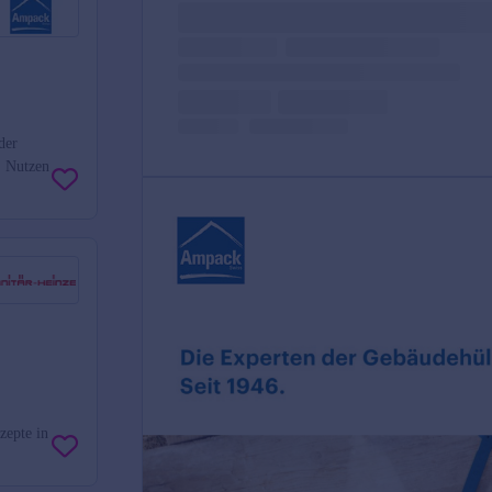
der
. Nutzen
zepte in