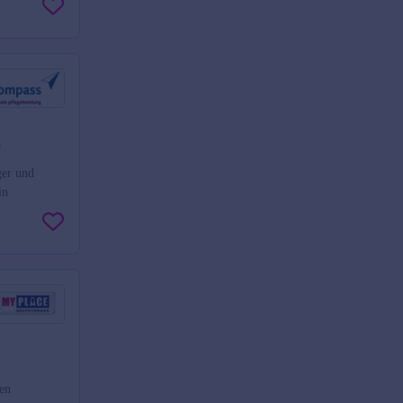
ger und
in
ten