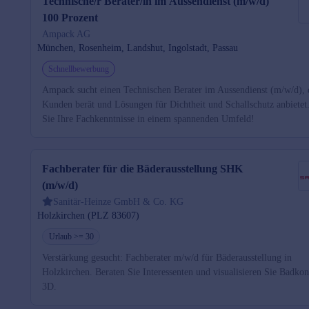
Technische/r Berater/in im Aussendienst (m/w/d)
100 Prozent
Ampack AG
München, Rosenheim, Landshut, Ingolstadt, Passau
Schnellbewerbung
Ampack sucht einen Technischen Berater im Aussendienst (m/w/d), 
Kunden berät und Lösungen für Dichtheit und Schallschutz anbietet
Sie Ihre Fachkenntnisse in einem spannenden Umfeld!
Fachberater für die Bäderausstellung SHK
(m/w/d)
Sanitär-Heinze GmbH & Co. KG
Holzkirchen (PLZ 83607)
Urlaub >= 30
Verstärkung gesucht: Fachberater m/w/d für Bäderausstellung in
Holzkirchen. Beraten Sie Interessenten und visualisieren Sie Badkon
3D.