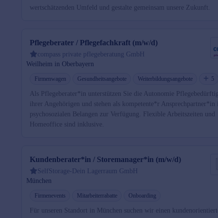
wertschätzenden Umfeld und gestalte gemeinsam unsere Zukunft.
Pflegeberater / Pflegefachkraft (m/w/d)
compass private pflegeberatung GmbH
Weilheim in Oberbayern
Firmenwagen
Gesundheitsangebote
Weiterbildungsangebote
5
Als Pflegeberater*in unterstützen Sie die Autonomie Pflegebedürfti
ihrer Angehörigen und stehen als kompetente*r Ansprechpartner*in 
psychosozialen Belangen zur Verfügung. Flexible Arbeitszeiten und
Homeoffice sind inklusive.
Kundenberater*in / Storemanager*in (m/w/d)
SelfStorage-Dein Lagerraum GmbH
München
Firmenevents
Mitarbeiterrabatte
Onboarding
Für unseren Standort in München suchen wir einen kundenorientier