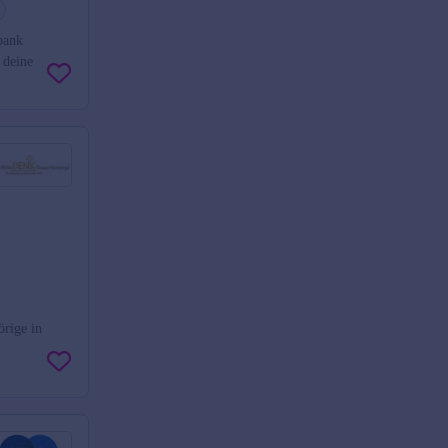
bank
 deine
örige in