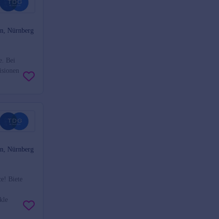
en, Nürnberg
e. Bei
isionen
en, Nürnberg
e! Biete
kle