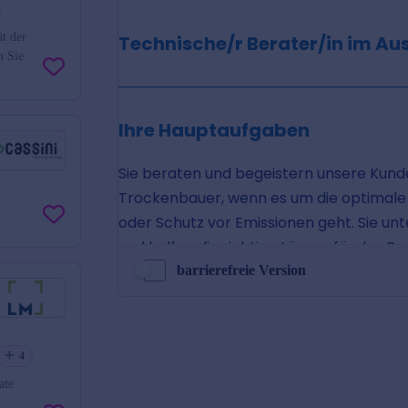
ät der
n Sie
barrierefreie Version
4
ate