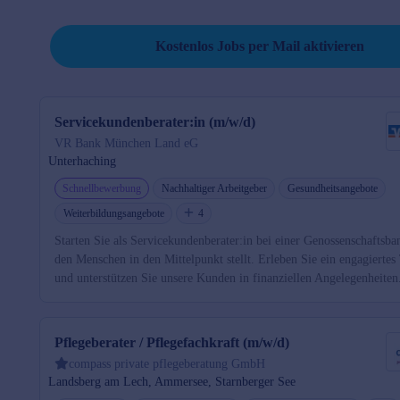
Job per Mail reminder
Kostenlos Jobs per Mail aktivieren
Servicekundenberater:in (m/w/d)
VR Bank München Land eG
Unterhaching
Schnellbewerbung
Nachhaltiger Arbeitgeber
Gesundheitsangebote
Weiterbildungsangebote
4
Starten Sie als Servicekundenberater:in bei einer Genossenschaftsba
den Menschen in den Mittelpunkt stellt. Erleben Sie ein engagierte
und unterstützen Sie unsere Kunden in finanziellen Angelegenheiten
Pflegeberater / Pflegefachkraft (m/w/d)
compass private pflegeberatung GmbH
Landsberg am Lech, Ammersee, Starnberger See