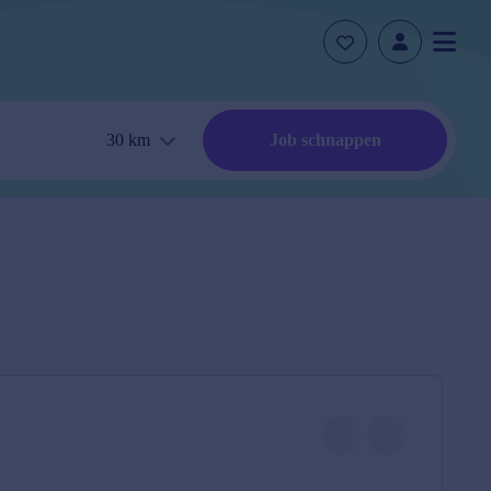
30
km
Job schnappen