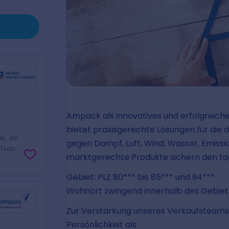
nk, die
s Team
.