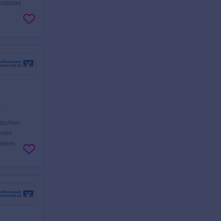
ernimmt
ünchen-
ieder
zeiten