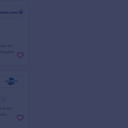
ienz bei
Vorgaben
2
in Köln!
eine