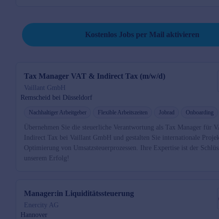
Job per Mail reminder
Kostenlos Jobs per Mail aktivieren
Tax Manager VAT & Indirect Tax (m/w/d)
Vaillant GmbH
Remscheid bei Düsseldorf
Nachhaltiger Arbeitgeber
Flexible Arbeitszeiten
Jobrad
Onboarding
Übernehmen Sie die steuerliche Verantwortung als Tax Manager für 
Indirect Tax bei Vaillant GmbH und gestalten Sie internationale Projek
Optimierung von Umsatzsteuerprozessen. Ihre Expertise ist der Schlüs
unserem Erfolg!
Manager:in Liquiditätssteuerung
Enercity AG
Hannover