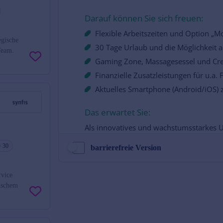
egische
Team.
= 30
barrierefreie Version
rvice
ischem