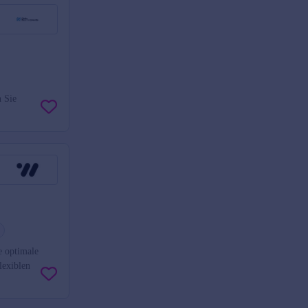
 Sie
e optimale
lexiblen