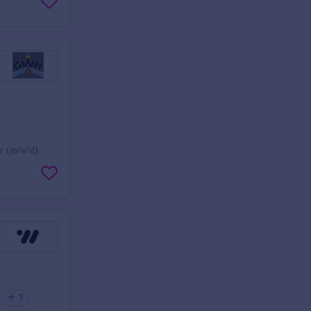
r (m/w/d)
7