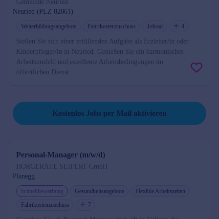
Gemeinde Neuried
Neuried (PLZ 82061)
Weiterbildungsangebote
Fahrtkostenzuschuss
Jobrad
4
Stellen Sie sich einer erfüllenden Aufgabe als Erzieher/in oder
Kinderpfleger/in in Neuried. Genießen Sie ein harmonisches
Arbeitsumfeld und exzellente Arbeitsbedingungen im
öffentlichen Dienst.
Job per Mail reminder
Kostenlos Jobs per Mail aktivieren
Personal-Manager (m/w/d)
HÖRGERÄTE SEIFERT GmbH
Planegg
Schnellbewerbung
Gesundheitsangebote
Flexible Arbeitszeiten
Fahrtkostenzuschuss
7