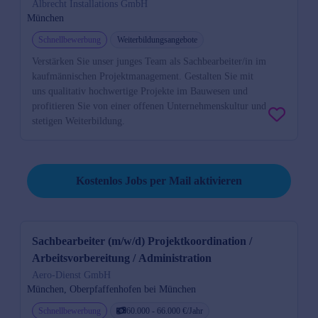
Albrecht Installations GmbH
München
Schnellbewerbung
Weiterbildungsangebote
Verstärken Sie unser junges Team als Sachbearbeiter/in im
kaufmännischen Projektmanagement. Gestalten Sie mit
uns qualitativ hochwertige Projekte im Bauwesen und
profitieren Sie von einer offenen Unternehmenskultur und
stetigen Weiterbildung.
Job per Mail reminder
Kostenlos Jobs per Mail aktivieren
Sachbearbeiter (m/w/d) Projektkoordination /
Arbeitsvorbereitung / Administration
Aero-Dienst GmbH
München, Oberpfaffenhofen bei München
Schnellbewerbung
60.000 - 66.000 €/Jahr