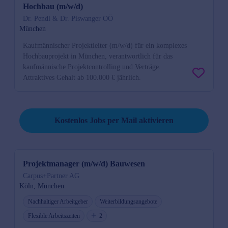
Hochbau (m/w/d)
Dr. Pendl & Dr. Piswanger OÖ
München
Kaufmännischer Projektleiter (m/w/d) für ein komplexes
Hochbauprojekt in München, verantwortlich für das
kaufmännische Projektcontrolling und Verträge.
Attraktives Gehalt ab 100.000 € jährlich.
Job per Mail reminder
Kostenlos Jobs per Mail aktivieren
Projektmanager (m/w/d) Bauwesen
Carpus+Partner AG
Köln, München
Nachhaltiger Arbeitgeber
Weiterbildungsangebote
Flexible Arbeitszeiten
2