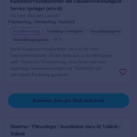
Kundenservicemitarbeiter mit Einsatzwechseltätigkeit -
Service-Springer (m/w/d)
VR Bank München Land eG
Unterhaching, Oberhaching, Sauerlach
Schnellbewerbung
Nachhaltiger Arbeitgeber
Gesundheitsangebote
Weiterbildungsangebote
3
Werde Kundenservicemitarbeiter (m/w/d) bei einer
Genossenschaftsbank, die den Menschen in den Mittelpunkt
stellt. Übernimm Verantwortung, lerne Neues und baue
langfristige Kundenbeziehungen auf. Flexibilität und
individuelle Förderung garantiert!
Job per Mail reminder
Kostenlos Jobs per Mail aktivieren
Monteur / Fliesenleger / Installateur (m/w/d) Vollzeit /
Teilzeit