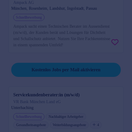
Ampack AG
München, Rosenheim, Landshut, Ingolstadt, Passau
Schnellbewerbung
Ampack sucht einen Technischen Berater im Aussendienst
(m/w/d), der Kunden berät und Lösungen für Dichtheit
und Schallschutz anbietet. Nutzen Sie Ihre Fachkenntnisse
in einem spannenden Umfeld!
Job per Mail reminder
Kostenlos Jobs per Mail aktivieren
Servicekundenberater:in (m/w/d)
VR Bank München Land eG
Unterhaching
Schnellbewerbung
Nachhaltiger Arbeitgeber
Gesundheitsangebote
Weiterbildungsangebote
4