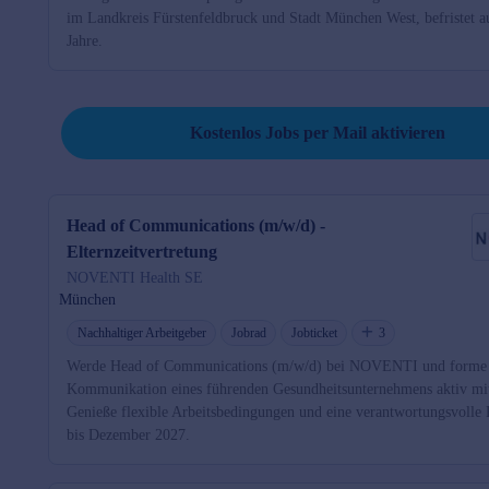
im Landkreis Fürstenfeldbruck und Stadt München West, befristet au
Jahre.
Job per Mail reminder
Kostenlos Jobs per Mail aktivieren
Head of Communications (m/w/d) -
Elternzeitvertretung
NOVENTI Health SE
München
Nachhaltiger Arbeitgeber
Jobrad
Jobticket
3
Werde Head of Communications (m/w/d) bei NOVENTI und forme 
Kommunikation eines führenden Gesundheitsunternehmens aktiv mi
Genieße flexible Arbeitsbedingungen und eine verantwortungsvolle 
bis Dezember 2027.