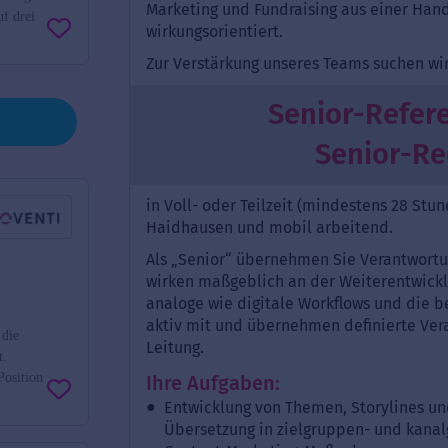
f drei
die
t.
Position