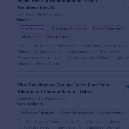
Senior-Referent Kommunikation / Senior-
Redakteur (m/w/d)
Don Bosco Medien GmbH
München
Schnellbewerbung
Nachhaltiger Arbeitgeber
Flexible Arbeitszeiten
Urlaub >= 30
Teilweise Remote
Gestalten Sie als Senior-Referent Kommunikation/Redakteur (m/w/d
München die integrierte Kommunikation des Don Bosco Werks.
Verantworten Sie strategische Projekte und entwickeln Sie inspirier
Inhalte für diverse Kanäle.
Öko-Modellregions-Manager (m/w/d) mit Fokus
Bildung und Kommunikation - Teilzeit
Landratsamt Fürstenfeldbruck
Fürstenfeldbruck
Nachhaltiger Arbeitgeber
Weiterbildungsangebote
Kinderbetreuung
Öko-Modellregions-Manager (m/w/d) in Teilzeit zur Förderung
ökologischer Wertschöpfungsketten und nachhaltiger Lebensmittelb