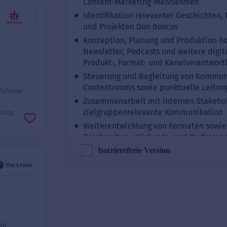
Referent
rkung
barrierefreie Version
on