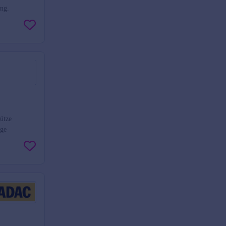
ung.
ütze
ege