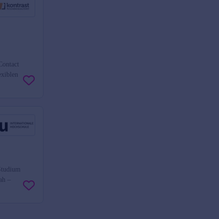
Contact
exiblen
Studium
ah –