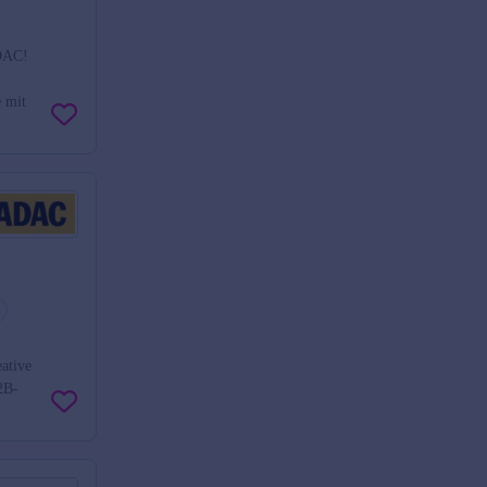
DAC!
e mit
ative
B2B-