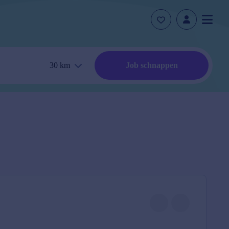
30
km
Job schnappen