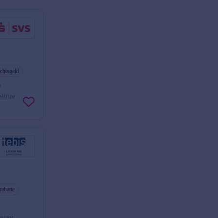
chtsgeld
e
stütze
rabatte
ntent-