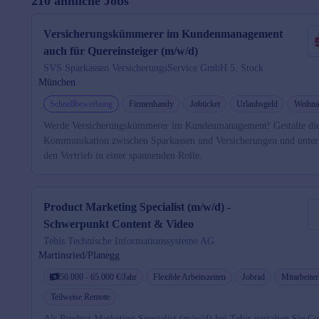
210 ähnliche Jobs
Versicherungskümmerer im Kundenmanagement
auch für Quereinsteiger (m/w/d)
SVS Sparkassen VersicherungsService GmbH 5. Stock
München
Schnellbewerbung
Firmenhandy
Jobticket
Urlaubsgeld
Weihna
Werde Versicherungskümmerer im Kundenmanagement! Gestalte di
Kommunikation zwischen Sparkassen und Versicherungen und unter
den Vertrieb in einer spannenden Rolle.
Product Marketing Specialist (m/w/d) -
Schwerpunkt Content & Video
Tebis Technische Informationssysteme AG
Martinsried/Planegg
50.000 - 65.000 €/Jahr
Flexible Arbeitszeiten
Jobrad
Mitarbeiter
Teilweise Remote
Als Product Marketing Specialist (m/w/d) bei Tebis gestalten Sie Co