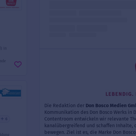
) in
ende
6
ildung