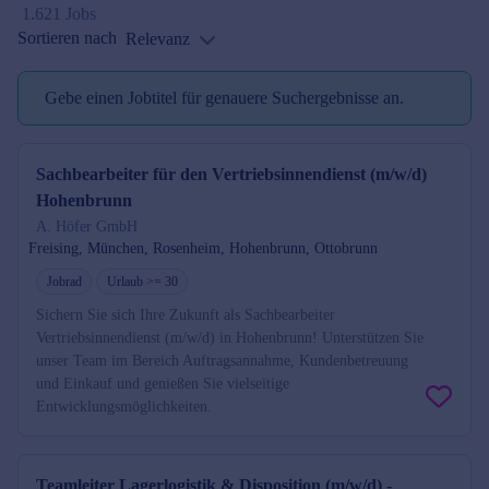
1.621 Jobs
Sortieren nach
Relevanz
Gebe einen Jobtitel für genauere Suchergebnisse an.
Jobtitel reminder
Sachbearbeiter für den Vertriebsinnendienst (m/w/d)
Hohenbrunn
A. Höfer GmbH
Freising, München, Rosenheim, Hohenbrunn, Ottobrunn
Jobrad
Urlaub >= 30
Sichern Sie sich Ihre Zukunft als Sachbearbeiter
Vertriebsinnendienst (m/w/d) in Hohenbrunn! Unterstützen Sie
unser Team im Bereich Auftragsannahme, Kundenbetreuung
und Einkauf und genießen Sie vielseitige
Entwicklungsmöglichkeiten.
Teamleiter Lagerlogistik & Disposition (m/w/d) -