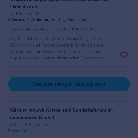
Hohenbrunn
A. Höfer GmbH
München, Hohenbrunn, Freising, Rosenheim
Weiterbildungsangebote
Jobrad
Urlaub >= 30
Als Teamleiter Lagerlogistik & Disposition (m/w/d) in
Hohenbrunn sind Sie verantwortlich für die effiziente
Organisation und Weiterentwicklung der Lager- und
Logistikprozesse in einem dynamischen Unternehmen.
Job per Mail reminder
Kostenlos Jobs per Mail aktivieren
Gärtner (m/w/d) Garten- und Landschaftsbau im
kommunalen Bauhof
Gemeinde Putzbrunn
Putzbrunn