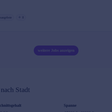
gsangebote
8
weitere Jobs anzeigen
nach Stadt
hnittsgehalt
Spanne