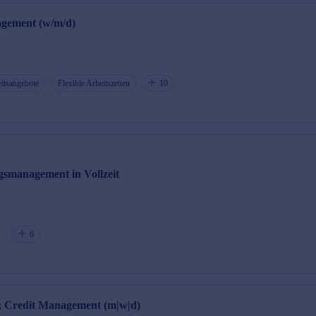
agement (w/m/d)
itsangebote
Flexible Arbeitszeiten
10
gsmanagement in Vollzeit
6
; Credit Management (m|w|d)