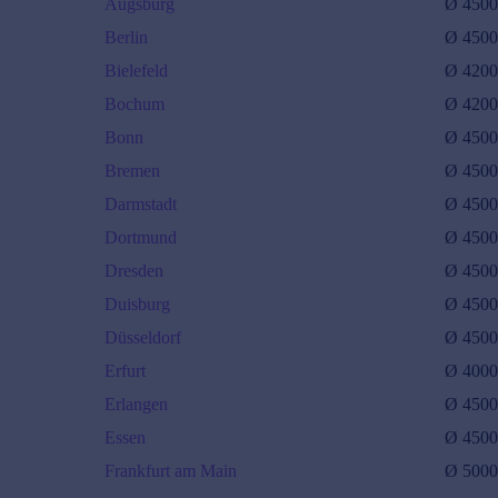
Augsburg
Ø
450
Berlin
Ø
450
Bielefeld
Ø
420
Bochum
Ø
420
Bonn
Ø
450
Bremen
Ø
450
Darmstadt
Ø
450
Dortmund
Ø
450
Dresden
Ø
450
Duisburg
Ø
450
Düsseldorf
Ø
450
Erfurt
Ø
400
Erlangen
Ø
450
Essen
Ø
450
Frankfurt am Main
Ø
500