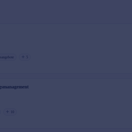
gsangebote
5
ngsmanagement
10