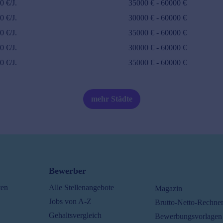
00
€/J.
35000
€ -
60000
€
00
€/J.
30000
€ -
60000
€
00
€/J.
35000
€ -
60000
€
00
€/J.
30000
€ -
60000
€
00
€/J.
35000
€ -
60000
€
mehr Städte
Bewerber
ten
Alle Stellenangebote
Magazin
Jobs von A-Z
Brutto-Netto-Rechne
Gehaltsvergleich
Bewerbungsvorlagen