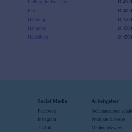
Freiburg im Breisgau
Ø
450
Fürth
Ø
400
Hamburg
Ø
450
Hannover
Ø
450
Heidelberg
Ø
450
Karlsruhe
Ø
42000
€/J.
32000
€ -
60000
€
Kiel
Ø
42000
€/J.
35000
€ -
55000
€
Social Media
Arbeitgeber
Köln
Facebook
Stellenanzeigen schal
Ø
45000
€/J.
Instagram
Produkte & Preise
30000
€ -
60000
€
TikTok
Mediennetzwerk
Leipzig